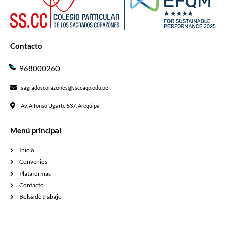
Contacto
968000260
sagradoscorazones@ssccaqp.edu.pe
Av. Alfonso Ugarte 537, Arequipa
Menú principal
Inicio
Convenios
Plataformas
Contacto
Bolsa de trabajo