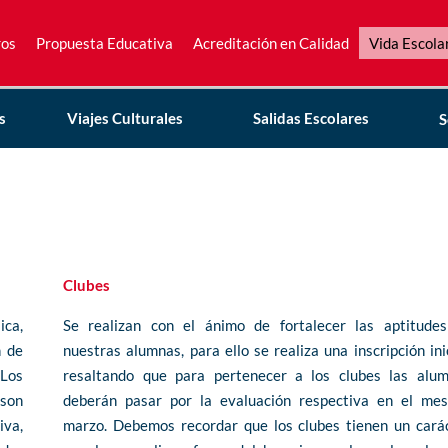
ros
Propuesta Educativa
Acreditación en Calidad
Vida Escola
ros
Propuesta Educativa
Acreditación en Calidad
Vida Escola
s
Viajes Culturales
Salidas Escolares
S
Clubes
ica,
Se realizan con el ánimo de fortalecer las aptitude
n de
nuestras alumnas, para ello se realiza una inscripción inic
 Los
resaltando que para pertenecer a los clubes las alu
son
deberán pasar por la evaluación respectiva en el me
iva,
marzo. Debemos recordar que los clubes tienen un cará