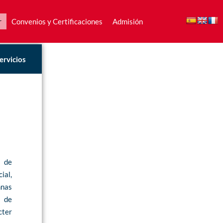
r
Convenios y Certificaciones
Admisión
r
Convenios y Certificaciones
Admisión
ervicios
s de
ial,
mnas
s de
cter