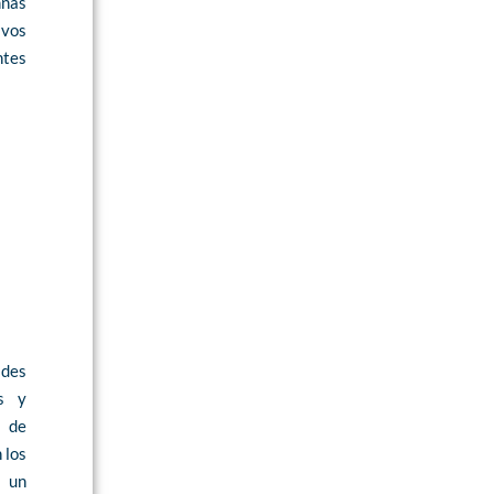
mnas
ivos
ntes
ades
es y
 de
 los
o un