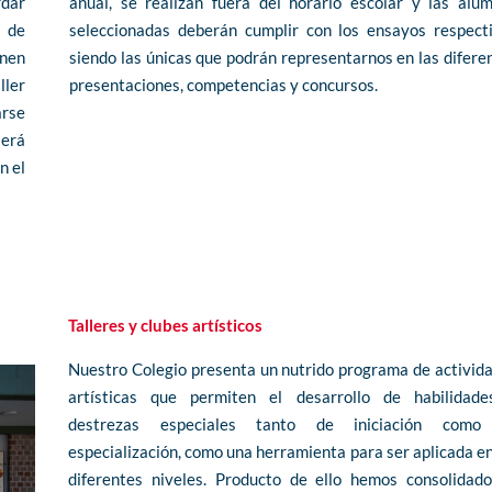
rdar
anual, se realizan fuera del horario escolar y las alu
s de
seleccionadas deberán cumplir con los ensayos respect
enen
siendo las únicas que podrán representarnos en las difere
ller
presentaciones, competencias y concursos.
arse
será
n el
Haz clic aquí
Talleres y clubes artísticos
Nuestro Colegio presenta un nutrido programa de activid
artísticas que permiten el desarrollo de habilidad
destrezas especiales tanto de iniciación como
especialización, como una herramienta para ser aplicada en
diferentes niveles. Producto de ello hemos consolidad