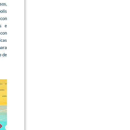
sos,
olis
 con
es e
con
icas
mara
p de