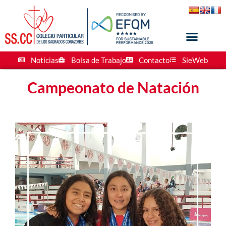
Noticias
Bolsa de Trabajo
Contacto
SieWeb
Campeonato de Natación