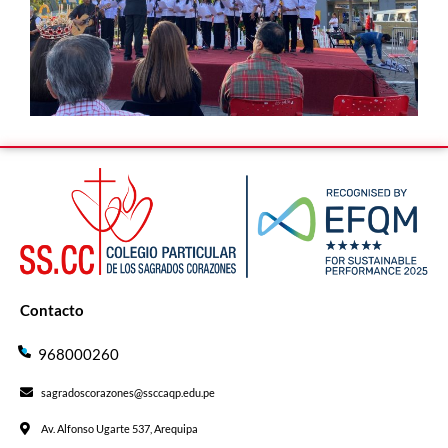
Contacto
968000260
sagradoscorazones@ssccaqp.edu.pe
Av. Alfonso Ugarte 537, Arequipa