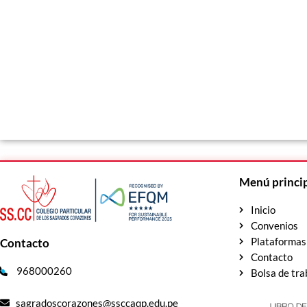
Menú princi
Inicio
Convenios
Plataformas
Contacto
Contacto
968000260
Bolsa de tra
sagradoscorazones@ssccaqp.edu.pe