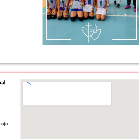
pal
bajo