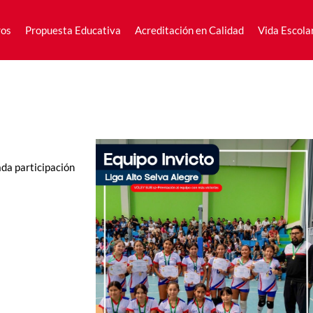
ros
Propuesta Educativa
Acreditación en Calidad
Vida Escola
ros
Propuesta Educativa
Acreditación en Calidad
Vida Escola
ada participación